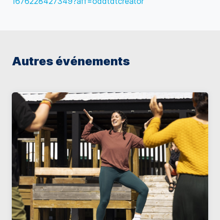
1676228427349?aff=oddtdtcreator
Autres événements