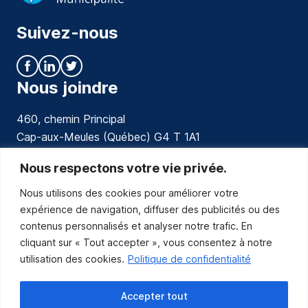
Suivez-nous
Nous joindre
460, chemin Principal
Cap-aux-Meules (Québec) G4 T 1A1
communications@muniles.ca
Nous respectons votre vie privée.
Nous utilisons des cookies pour améliorer votre
418 986-3100
expérience de navigation, diffuser des publicités ou des
Composez le 1 en tout temps pour toutes urgences.
contenus personnalisés et analyser notre trafic. En
Abonnez-vous
cliquant sur « Tout accepter », vous consentez à notre
utilisation des cookies.
Politique de confidentialité
Abonnez-vous pour recevoir les nouvelles
de la Municipalité par courriel.
Accepter tout