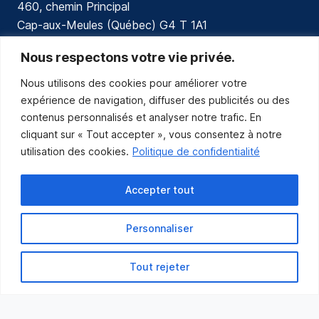
460, chemin Principal
Cap-aux-Meules (Québec) G4 T 1A1
communications@muniles.ca
Nous respectons votre vie privée.
Nous utilisons des cookies pour améliorer votre
418 986-3100
expérience de navigation, diffuser des publicités ou des
Composez le 1 en tout temps pour toutes urgences.
contenus personnalisés et analyser notre trafic. En
Abonnez-vous
cliquant sur « Tout accepter », vous consentez à notre
utilisation des cookies.
Politique de confidentialité
Abonnez-vous pour recevoir les nouvelles
de la Municipalité par courriel.
Accepter tout
Personnaliser
Tout rejeter
Municipalité des Îles-de-la-Madeleine
© 2021 Tous droits réservés