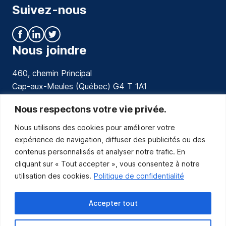
Suivez-nous
Nous joindre
460, chemin Principal
Cap-aux-Meules (Québec) G4 T 1A1
communications@muniles.ca
Nous respectons votre vie privée.
Nous utilisons des cookies pour améliorer votre
418 986-3100
expérience de navigation, diffuser des publicités ou des
Composez le 1 en tout temps pour toutes urgences.
contenus personnalisés et analyser notre trafic. En
Abonnez-vous
cliquant sur « Tout accepter », vous consentez à notre
utilisation des cookies.
Politique de confidentialité
Abonnez-vous pour recevoir les nouvelles
de la Municipalité par courriel.
Accepter tout