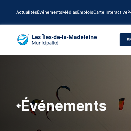
Actualités
Événements
Médias
Emplois
Carte interactive
P
S
Événements