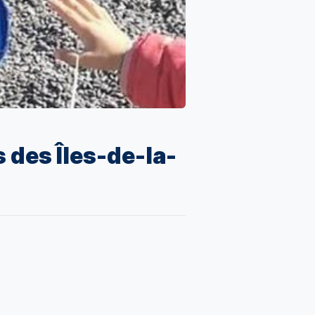
 des Îles-de-la-