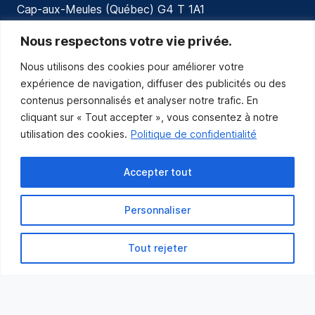
Cap-aux-Meules (Québec) G4 T 1A1
communications@muniles.ca
Nous respectons votre vie privée.
Nous utilisons des cookies pour améliorer votre
418 986-3100
expérience de navigation, diffuser des publicités ou des
Composez le 1 en tout temps pour toutes urgences.
contenus personnalisés et analyser notre trafic. En
Abonnez-vous
cliquant sur « Tout accepter », vous consentez à notre
utilisation des cookies.
Politique de confidentialité
Abonnez-vous pour recevoir les nouvelles
de la Municipalité par courriel.
Accepter tout
Personnaliser
Tout rejeter
Municipalité des Îles-de-la-Madeleine
© 2021 Tous droits réservés