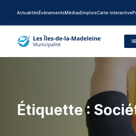
Actualités
Événements
Médias
Emplois
Carte interactive
P
S
Étiquette :
Socié