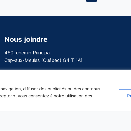
Nous joindre
460, chemin Principal
Cap-aux-Meules (Québec) G4 T 1A1
communications@muniles.ca
418 986-3100
navigation, diffuser des publicités ou des contenus
Composez le 1 en tout temps pour toutes urgences.
ccepter », vous consentez à notre utilisation des
P
Tous droits réservés