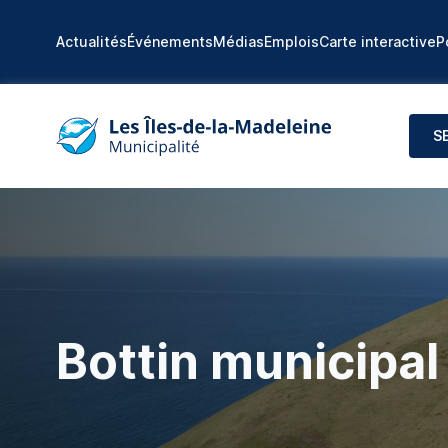
Actualités
Événements
Médias
Emplois
Carte interactive
P
S
Bottin municipal