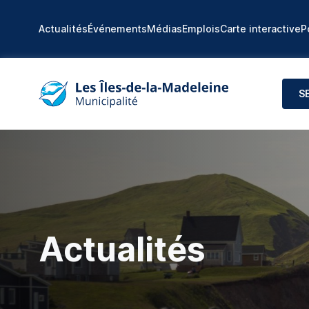
Actualités
Événements
Médias
Emplois
Carte interactive
P
S
Actualités