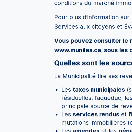
conditions du marché immobi
Pour plus d’information sur 
Services aux citoyens et Év
Vous pouvez consulter le r
www.muniles.ca, sous les o
Quelles sont les sourc
La Municipalité tire ses rev
Les
taxes municipales
(s
résiduelles, l’aqueduc, le
principale source de rev
Les
services rendus
et
l
mutations immobilières (
Les
amendes
et les
péna