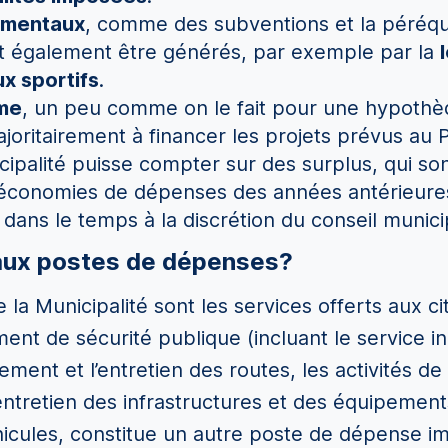
ementaux
, comme des subventions et la péréqu
t également être générés, par exemple par la
ux sportifs
.
rme
, un peu comme on le fait pour une hypothèqu
oritairement à financer les projets prévus au P
nicipalité puisse compter sur des surplus, qui s
 économies de dépenses des années antérieur
s dans le temps à la discrétion du conseil munici
paux postes de dépenses?
la Municipalité sont les services offerts aux c
ent de sécurité publique (incluant le service in
ement et l’entretien des routes, les activités de 
L’entretien des infrastructures et des équipeme
éhicules, constitue un autre poste de dépense i