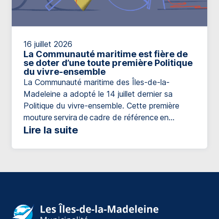
16 juillet 2026
La Communauté maritime est fière de
se doter d’une toute première Politique
du vivre-ensemble
La Communauté maritime des Îles-de-la-
Madeleine a adopté le 14 juillet dernier sa
Politique du vivre-ensemble. Cette première
mouture servira de cadre de référence en
matière d’inclusion, à la fois pour orienter les
Lire la suite
actions municipales et pour guider les initiatives
destinées à l’ensemble de la population. Ainsi, la
Communauté maritime souhaite contribuer à
favoriser une communauté accueillante,
inclusive et solidaire. Qu’est-ce que le vivre-
ensemble? Le vivre-ensemble, c’est […]