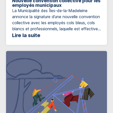
Nouvelle convention collective pour les
employés municipaux
La Municipalité des Îles-de-la-Madeleine
annonce la signature d’une nouvelle convention
collective avec les employés cols bleus, cols
blancs et professionnels, laquelle est effective
pour une durée de 5 ans, soit jusqu’au 1er
Lire la suite
janvier 2030. La nouvelle convention prévoit
des ajustements salariaux totalisant 18,5 % sur
cinq ans. Toutefois, puisqu’en 2029, une hausse
de 2% des […]