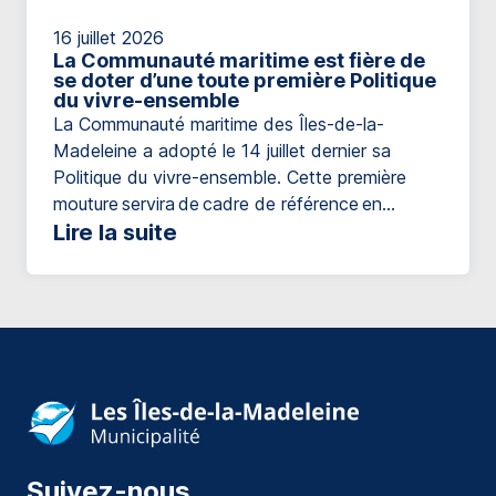
16 juillet 2026
La Communauté maritime est fière de
se doter d’une toute première Politique
du vivre-ensemble
La Communauté maritime des Îles-de-la-
Madeleine a adopté le 14 juillet dernier sa
Politique du vivre-ensemble. Cette première
mouture servira de cadre de référence en
matière d’inclusion, à la fois pour orienter les
Lire la suite
actions municipales et pour guider les initiatives
destinées à l’ensemble de la population. Ainsi, la
Communauté maritime souhaite contribuer à
favoriser une communauté accueillante,
inclusive et solidaire. Qu’est-ce que le vivre-
ensemble? Le vivre-ensemble, c’est […]
Suivez-nous