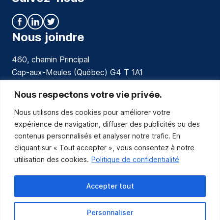
Nous joindre
460, chemin Principal
Cap-aux-Meules (Québec) G4 T 1A1
communications@muniles.ca
Nous respectons votre vie privée.
Nous utilisons des cookies pour améliorer votre
418 986-3100
expérience de navigation, diffuser des publicités ou des
Composez le 1 en tout temps pour toutes urgences.
contenus personnalisés et analyser notre trafic. En
Abonnez-vous
cliquant sur « Tout accepter », vous consentez à notre
utilisation des cookies.
Politique de confidentialité
Abonnez-vous pour recevoir les nouvelles
de la Municipalité par courriel.
Accepter tout
Personnaliser