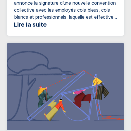
annonce la signature d’une nouvelle convention
collective avec les employés cols bleus, cols
blancs et professionnels, laquelle est effective
pour une durée de 5 ans, soit jusqu’au 1er
Lire la suite
janvier 2030. La nouvelle convention prévoit
des ajustements salariaux totalisant 18,5 % sur
cinq ans. Toutefois, puisqu’en 2029, une hausse
de 2% des […]