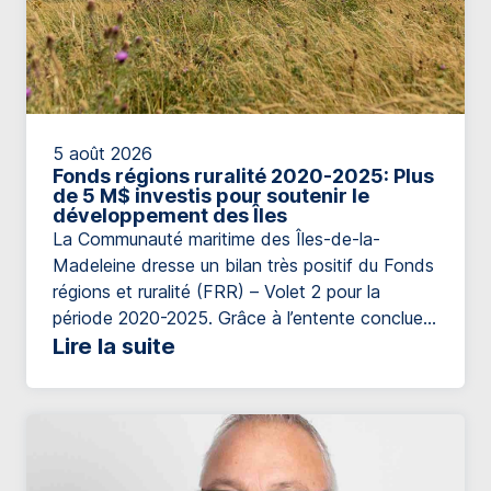
5 août 2026
Fonds régions ruralité 2020-2025: Plus
de 5 M$ investis pour soutenir le
développement des Îles
La Communauté maritime des Îles-de-la-
Madeleine dresse un bilan très positif du Fonds
régions et ruralité (FRR) – Volet 2 pour la
période 2020-2025. Grâce à l’entente conclue
entre le ministère des Affaires municipales et de
Lire la suite
l’Habitation et la Communauté maritime des
Îles-de-la-Madeleine, plus de 5,54 M$ ont été
investis afin de soutenir le développement local
[…]